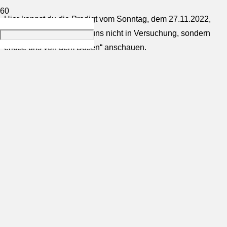
Hier kannst du die Predigt vom Sonntag, dem 27.11.2022,
zum Thema: „Und führe uns nicht in Versuchung, sondern
erlöse uns von dem Bösen“ anschauen.